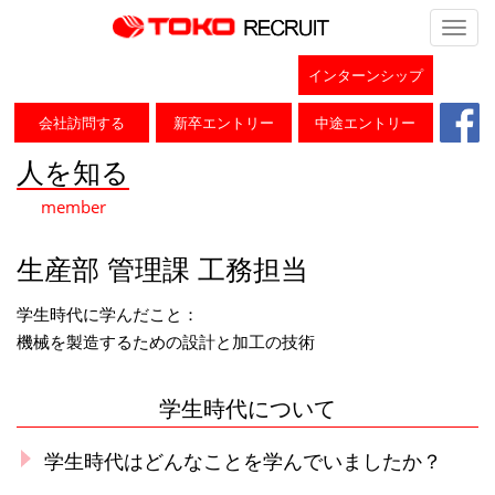
Toggl
navig
インターンシップ
ホーム
＞
人を知る
＞
生産部管理課
会社訪問する
新卒エントリー
中途エントリー
人を知る
member
生産部 管理課 工務担当
学生時代に学んだこと：
機械を製造するための設計と加工の技術
学生時代について
学生時代はどんなことを学んでいましたか？