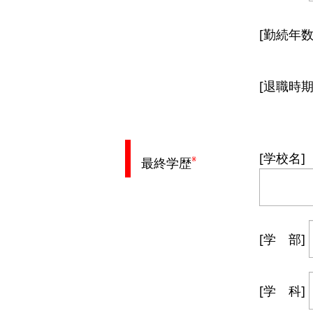
[勤続年数
[退職時期
[学校名]
※
最終学歴
[学 部]
[学 科]