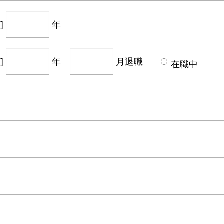
]
年
]
年
月退職
在職中